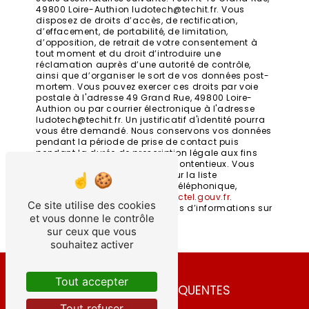
49800 Loire-Authion ludotech@techit.fr. Vous
disposez de droits d’accès, de rectification,
d’effacement, de portabilité, de limitation,
d’opposition, de retrait de votre consentement à
tout moment et du droit d’introduire une
réclamation auprès d’une autorité de contrôle,
ainsi que d’organiser le sort de vos données post-
mortem. Vous pouvez exercer ces droits par voie
postale à l'adresse 49 Grand Rue, 49800 Loire-
Authion ou par courrier électronique à l'adresse
ludotech@techit.fr. Un justificatif d'identité pourra
vous être demandé. Nous conservons vos données
pendant la période de prise de contact puis
pendant la durée de prescription légale aux fins
probatoires et de gestion des contentieux. Vous
avez le droit de vous inscrire sur la liste
d'opposition au démarchage téléphonique,
disponible à cette adresse:
Bloctel.gouv.fr
.
Ce site utilise des cookies
Consultez le site cnil.fr pour plus d’informations sur
et vous donne le contrôle
vos droits.
sur ceux que vous
souhaitez activer
Tout accepter
RECHERCHES FRÉQUENTES
Tout refuser