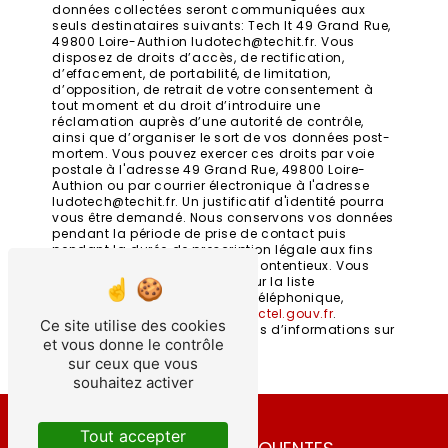
données collectées seront communiquées aux
seuls destinataires suivants: Tech It 49 Grand Rue,
49800 Loire-Authion ludotech@techit.fr. Vous
disposez de droits d’accès, de rectification,
d’effacement, de portabilité, de limitation,
d’opposition, de retrait de votre consentement à
tout moment et du droit d’introduire une
réclamation auprès d’une autorité de contrôle,
ainsi que d’organiser le sort de vos données post-
mortem. Vous pouvez exercer ces droits par voie
postale à l'adresse 49 Grand Rue, 49800 Loire-
Authion ou par courrier électronique à l'adresse
ludotech@techit.fr. Un justificatif d'identité pourra
vous être demandé. Nous conservons vos données
pendant la période de prise de contact puis
pendant la durée de prescription légale aux fins
probatoires et de gestion des contentieux. Vous
avez le droit de vous inscrire sur la liste
d'opposition au démarchage téléphonique,
disponible à cette adresse:
Bloctel.gouv.fr
.
Ce site utilise des cookies
Consultez le site cnil.fr pour plus d’informations sur
et vous donne le contrôle
vos droits.
sur ceux que vous
souhaitez activer
Tout accepter