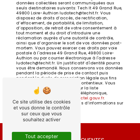
données collectées seront communiquées aux
seuls destinataires suivants: Tech It 49 Grand Rue,
49800 Loire-Authion ludotech@techit.fr. Vous
disposez de droits d’accès, de rectification,
d’effacement, de portabilité, de limitation,
d’opposition, de retrait de votre consentement à
tout moment et du droit d’introduire une
réclamation auprès d’une autorité de contrôle,
ainsi que d’organiser le sort de vos données post-
mortem. Vous pouvez exercer ces droits par voie
postale à l'adresse 49 Grand Rue, 49800 Loire-
Authion ou par courrier électronique à l'adresse
ludotech@techit.fr. Un justificatif d'identité pourra
vous être demandé. Nous conservons vos données
pendant la période de prise de contact puis
pendant la durée de prescription légale aux fins
probatoires et de gestion des contentieux. Vous
avez le droit de vous inscrire sur la liste
d'opposition au démarchage téléphonique,
disponible à cette adresse:
Bloctel.gouv.fr
.
Ce site utilise des cookies
Consultez le site cnil.fr pour plus d’informations sur
et vous donne le contrôle
vos droits.
sur ceux que vous
souhaitez activer
Tout accepter