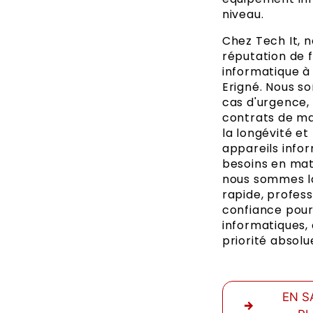
niveau.
Chez Tech It, 
réputation de 
informatique à
Erigné. Nous s
cas d'urgence,
contrats de ma
la longévité e
appareils infor
besoins en mat
nous sommes là
rapide, profess
confiance pou
informatiques, 
priorité absolu
EN S