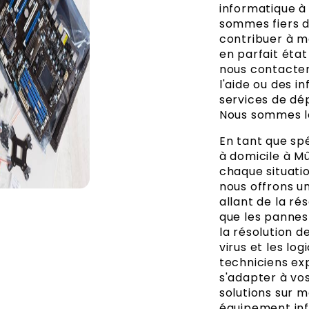
informatique à
sommes fiers d
contribuer à m
en parfait éta
nous contacter
l'aide ou des 
services de dé
Nous sommes là
En tant que sp
à domicile à M
chaque situatio
nous offrons 
allant de la ré
que les pannes
la résolution d
virus et les log
techniciens ex
s'adapter à vos
solutions sur 
équipement inf