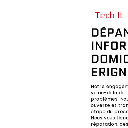
Tech It
DÉPA
INFOR
DOMIC
ERIGN
Notre engageme
va au-delà de 
problèmes. No
ouverte et tra
étape du proc
Nous vous tiend
réparation, des