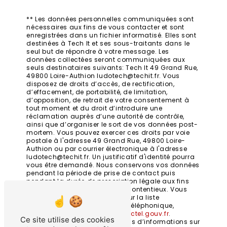
** Les données personnelles communiquées sont
nécessaires aux fins de vous contacter et sont
enregistrées dans un fichier informatisé. Elles sont
destinées à Tech It et ses sous-traitants dans le
seul but de répondre à votre message. Les
données collectées seront communiquées aux
seuls destinataires suivants: Tech It 49 Grand Rue,
49800 Loire-Authion ludotech@techit.fr. Vous
disposez de droits d’accès, de rectification,
d’effacement, de portabilité, de limitation,
d’opposition, de retrait de votre consentement à
tout moment et du droit d’introduire une
réclamation auprès d’une autorité de contrôle,
ainsi que d’organiser le sort de vos données post-
mortem. Vous pouvez exercer ces droits par voie
postale à l'adresse 49 Grand Rue, 49800 Loire-
Authion ou par courrier électronique à l'adresse
ludotech@techit.fr. Un justificatif d'identité pourra
vous être demandé. Nous conservons vos données
pendant la période de prise de contact puis
pendant la durée de prescription légale aux fins
probatoires et de gestion des contentieux. Vous
avez le droit de vous inscrire sur la liste
d'opposition au démarchage téléphonique,
disponible à cette adresse:
Bloctel.gouv.fr
.
Ce site utilise des cookies
Consultez le site cnil.fr pour plus d’informations sur