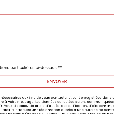
tions particulières ci-dessous **
ENVOYER
cessaires aux fins de vous contacter et sont enregistrées dans un 
ondre à votre message. Les données collectées seront communiquées 
 Vous disposez de droits d’accès, de rectification, d’effacement, de
 droit d’introduire une réclamation auprès d’une autorité de contrô
voie postale à l'adresse 49 Grand Rue, 49800 Loire-Authion ou par c