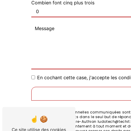
Combien font cinq plus trois
En cochant cette case, j'accepte les condi
** Les données personnelles communiquées sont né
It et ses sous-traitants dans le seul but de rép
Grand Rue, 49800 Loire-Authion ludotech@techit.fr.
retrait de votre consentement à tout moment et du
Ce site utilise des cookies
post-mortem. Vous pouvez exercer ces droits par 