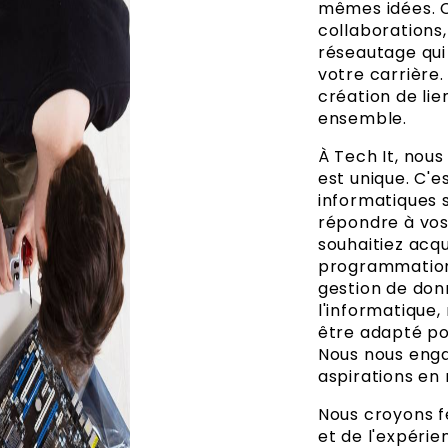
mêmes idées. C
collaborations,
réseautage qui
votre carrière.
création de lie
ensemble.
À Tech It, no
est unique. C'e
informatiques s
répondre à vos
souhaitiez acq
programmation,
gestion de don
l'informatique
être adapté po
Nous nous enga
aspirations en 
Nous croyons f
et de l'expéri