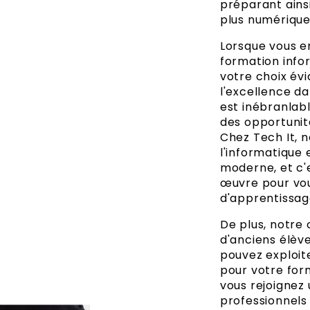
préparant ains
plus numérique
Lorsque vous e
formation infor
votre choix év
l'excellence d
est inébranlabl
des opportunit
Chez Tech It, 
l'informatique 
moderne, et c'
œuvre pour vou
d'apprentissag
De plus, notr
d'anciens élèv
pouvez exploite
pour votre for
vous rejoignez
professionnels