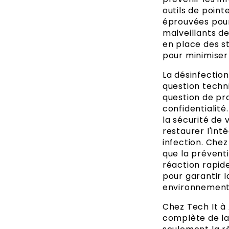
outils de point
éprouvées pour 
malveillants d
en place des s
pour minimiser 
La désinfection
question techn
question de pr
confidentialit
la sécurité de 
restaurer l'in
infection. Che
que la préventi
réaction rapide
pour garantir la
environnement
Chez Tech It à
complète de la