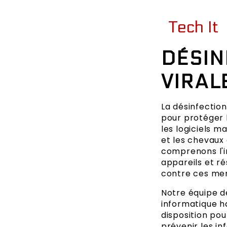
Tech It
DÉSIN
VIRAL
La désinfection
pour protéger 
les logiciels ma
et les chevaux 
comprenons l'i
appareils et r
contre ces men
Notre équipe d
informatique h
disposition pou
prévenir les inf