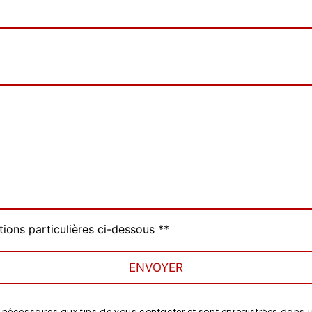
tions particulières ci-dessous **
ENVOYER
cessaires aux fins de vous contacter et sont enregistrées dans un 