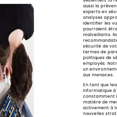
seulement la r
aussi la préven
experts en séc
analyses appro
identifier les v
pourraient être
malveillants. N
recommandation
sécurité de vot
termes de pare-
politiques de s
employés. Notre
un environneme
aux menaces.
En tant que lea
informatique à
constamment in
matière de men
activement à 
nouvelles strat