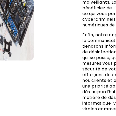
malveillants. L
bénéficiez de l
ce qui vous pe
cybercriminels
numériques de 
Enfin, notre e
la communicati
tiendrons info
de désinfectio
qui se passe, q
mesures vous p
sécurité de vo
efforçons de c
nos clients et 
une priorité ab
dès aujourd'hui
matière de dési
informatique. 
virales commen