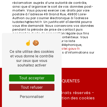
réclamation auprès d’une autorité de contrôle,
ainsi que d’organiser le sort de vos données post-
mortem. Vous pouvez exercer ces droits par voie
postale à l'adresse 49 Grand Rue, 49800 Loire-
Authion ou par courrier électronique à l'adresse
ludotech@techit.fr. Un justificatif d'identité pourra
vous être demandé. Nous conservons vos données
pendant la période de prise de contact puis
pendant la durée de prescription légale aux fins
probatoires et de gestion des contentieux. Vous
avez le droit de vous inscrire sur la liste
d'opposition au démarchage téléphonique,
disponible à cette adresse:
Bloctel.gouv.fr
.
Ce site utilise des cookies
Consultez le site cnil.fr pour plus d’informations sur
et vous donne le contrôle
vos droits.
sur ceux que vous
souhaitez activer
Tout accepter
RECHERCHES FRÉQUENTES
Tout refuser
©
Vistalid
- 2026 - Tous droits réservés -
Personnaliser
Mentions légales
-
Gestion des cookies