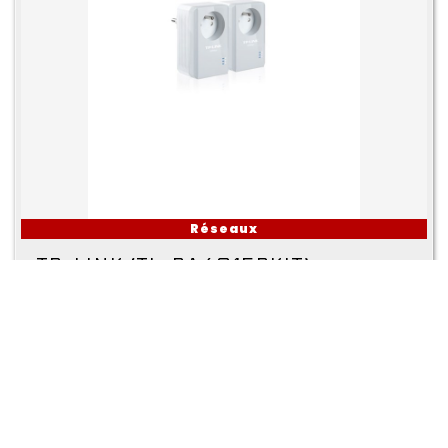
Réseaux
TP-LINK (TL-PA4015PKIT)
59 €
Publié le 03-10-23