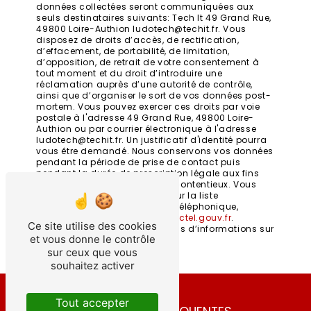
données collectées seront communiquées aux
seuls destinataires suivants: Tech It 49 Grand Rue,
49800 Loire-Authion ludotech@techit.fr. Vous
disposez de droits d’accès, de rectification,
d’effacement, de portabilité, de limitation,
d’opposition, de retrait de votre consentement à
tout moment et du droit d’introduire une
réclamation auprès d’une autorité de contrôle,
ainsi que d’organiser le sort de vos données post-
mortem. Vous pouvez exercer ces droits par voie
postale à l'adresse 49 Grand Rue, 49800 Loire-
Authion ou par courrier électronique à l'adresse
ludotech@techit.fr. Un justificatif d'identité pourra
vous être demandé. Nous conservons vos données
pendant la période de prise de contact puis
pendant la durée de prescription légale aux fins
probatoires et de gestion des contentieux. Vous
avez le droit de vous inscrire sur la liste
d'opposition au démarchage téléphonique,
disponible à cette adresse:
Bloctel.gouv.fr
.
Ce site utilise des cookies
Consultez le site cnil.fr pour plus d’informations sur
et vous donne le contrôle
vos droits.
sur ceux que vous
souhaitez activer
Tout accepter