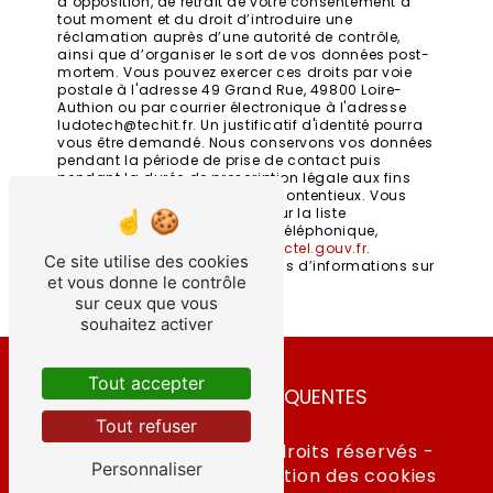
d’opposition, de retrait de votre consentement à
tout moment et du droit d’introduire une
réclamation auprès d’une autorité de contrôle,
ainsi que d’organiser le sort de vos données post-
mortem. Vous pouvez exercer ces droits par voie
postale à l'adresse 49 Grand Rue, 49800 Loire-
Authion ou par courrier électronique à l'adresse
ludotech@techit.fr. Un justificatif d'identité pourra
vous être demandé. Nous conservons vos données
pendant la période de prise de contact puis
pendant la durée de prescription légale aux fins
probatoires et de gestion des contentieux. Vous
avez le droit de vous inscrire sur la liste
d'opposition au démarchage téléphonique,
disponible à cette adresse:
Bloctel.gouv.fr
.
Ce site utilise des cookies
Consultez le site cnil.fr pour plus d’informations sur
et vous donne le contrôle
vos droits.
sur ceux que vous
souhaitez activer
Tout accepter
RECHERCHES FRÉQUENTES
Tout refuser
©
Vistalid
- 2026 - Tous droits réservés -
Personnaliser
Mentions légales
-
Gestion des cookies