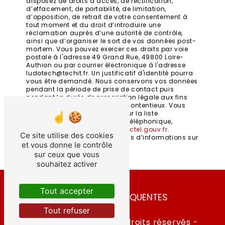
disposez de droits d’accès, de rectification,
d’effacement, de portabilité, de limitation,
d’opposition, de retrait de votre consentement à
tout moment et du droit d’introduire une
réclamation auprès d’une autorité de contrôle,
ainsi que d’organiser le sort de vos données post-
mortem. Vous pouvez exercer ces droits par voie
postale à l'adresse 49 Grand Rue, 49800 Loire-
Authion ou par courrier électronique à l'adresse
ludotech@techit.fr. Un justificatif d'identité pourra
vous être demandé. Nous conservons vos données
pendant la période de prise de contact puis
pendant la durée de prescription légale aux fins
probatoires et de gestion des contentieux. Vous
avez le droit de vous inscrire sur la liste
d'opposition au démarchage téléphonique,
disponible à cette adresse:
Bloctel.gouv.fr
.
Ce site utilise des cookies
Consultez le site cnil.fr pour plus d’informations sur
et vous donne le contrôle
vos droits.
sur ceux que vous
souhaitez activer
Tout accepter
RECHERCHES FRÉQUENTES
Tout refuser
©
Vistalid
- 2026 - Tous droits réservés -