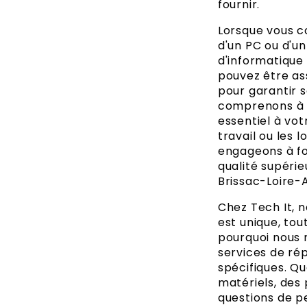
fournir.
Lorsque vous co
d'un PC ou d'un
d'informatique 
pouvez être as
pour garantir 
comprenons à q
essentiel à vot
travail ou les l
engageons à fo
qualité supérie
Brissac-Loire-
Chez Tech It, 
est unique, to
pourquoi nous 
services de ré
spécifiques. Q
matériels, des
questions de p