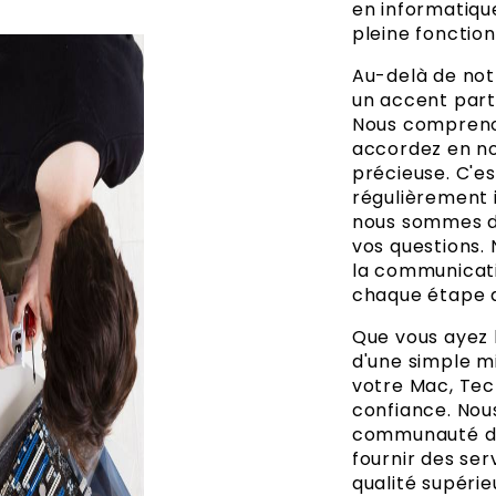
en informatique
pleine fonction
Au-delà de not
un accent partic
Nous compreno
accordez en no
précieuse. C'e
régulièrement 
nous sommes di
vos questions.
la communicati
chaque étape 
Que vous ayez 
d'une simple mi
votre Mac, Tec
confiance. Nou
communauté de
fournir des se
qualité supérie