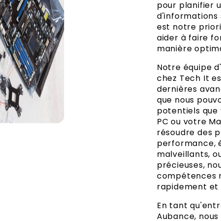
pour planifier 
d'informations 
est notre prio
aider à faire f
manière optima
Notre équipe d
chez Tech It e
dernières avan
que nous pouvo
potentiels que
PC ou votre Ma
résoudre des p
performance, él
malveillants,
précieuses, nou
compétences né
rapidement et
En tant qu'entr
Aubance, nous