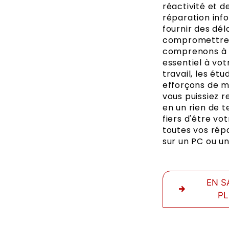
réactivité et d
réparation inf
fournir des dél
compromettre l
comprenons à q
essentiel à vot
travail, les étu
efforçons de mi
vous puissiez r
en un rien de 
fiers d'être vo
toutes vos répa
sur un PC ou u
EN S
P